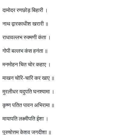
दामोदर रणछोड़ बिहारी ।
नाथ द्वारकाधीश खरारी ॥
राधावल्लभ रुक्मणी कंता ।
गोपी बल्लभ कंस हनंता ॥
मनमोहन चित चोर कहाए ।
माखन चोरि-चारि कर खाए ॥
मुरलीधर यदुपति घनश्यामा ।
कृष्ण पतित पावन अभिरामा ॥
मायापति लक्ष्मीपति ईशा ।
पुरुषोत्तम केशव जगदीशा ॥