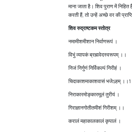
माना जाता है। शिव पुराण में निहित
करती हैं, तो उन्हें अच्छे वर की प्राप्
शिव रुद्राष्टकम स्तोत्र
नमामीशमीशान निर्वाणरूपं ।
विभुं व्यापकं ब्रह्मवेदस्वरूपम् ।।
निजं निर्गुणं निर्विकल्पं निरीहं ।
चिदाकाशमाकाशवासं भजेऽहम् ।।
निराकारमोङ्कारमूलं तुरीयं ।
गिराज्ञानगोतीतमीशं गिरीशम् ।।
करालं महाकालकालं कृपालं ।