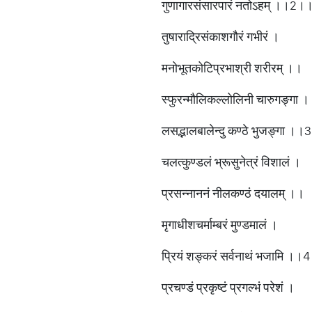
गुणागारसंसारपारं नतोऽहम् ।।2।
तुषाराद्रिसंकाशगौरं गभीरं ।
मनोभूतकोटिप्रभाश्री शरीरम् ।।
स्फुरन्मौलिकल्लोलिनी चारुगङ्गा ।
लसद्भालबालेन्दु कण्ठे भुजङ्गा ।
चलत्कुण्डलं भ्रूसुनेत्रं विशालं ।
प्रसन्नाननं नीलकण्ठं दयालम् ।।
मृगाधीशचर्माम्बरं मुण्डमालं ।
प्रियं शङ्करं सर्वनाथं भजामि ।
प्रचण्डं प्रकृष्टं प्रगल्भं परेशं ।