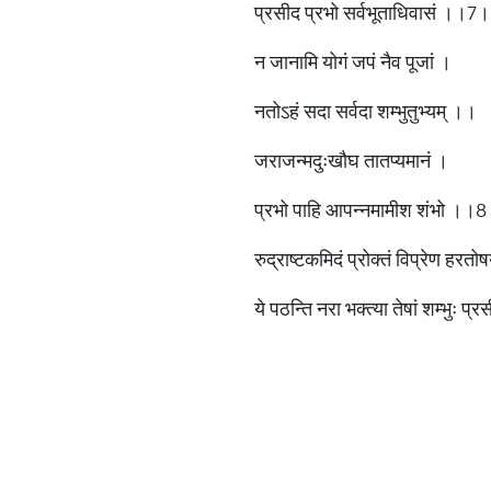
प्रसीद प्रभो सर्वभूताधिवासं ।।7
न जानामि योगं जपं नैव पूजां ।
नतोऽहं सदा सर्वदा शम्भुतुभ्यम् ।।
जराजन्मदुःखौघ तातप्यमानं ।
प्रभो पाहि आपन्नमामीश शंभो ।।
रुद्राष्टकमिदं प्रोक्तं विप्रेण हरतो
ये पठन्ति नरा भक्त्या तेषां शम्भुः