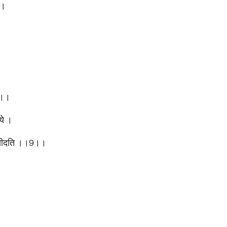
।।
8।।
षये ।
 प्रसीदति ।।9।।