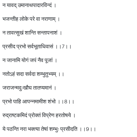
न यावद् उमानाथपादारविन्दं ।
भजन्तीह लोके परे वा नराणाम् ।
न तावत्सुखं शान्ति सन्तापनाशं ।
प्रसीद प्रभो सर्वभूताधिवासं ।।7।।
न जानामि योगं जपं नैव पूजां ।
नतोऽहं सदा सर्वदा शम्भुतुभ्यम् ।।
जराजन्मदुःखौघ तातप्यमानं ।
प्रभो पाहि आपन्नमामीश शंभो ।।8।।
रुद्राष्टकमिदं प्रोक्तं विप्रेण हरतोषये ।
ये पठन्ति नरा भक्त्या तेषां शम्भुः प्रसीदति ।।9।।