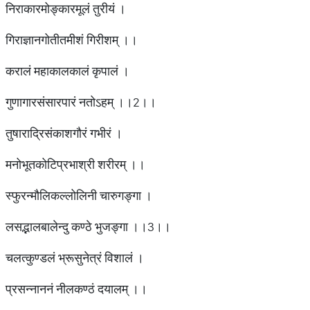
निराकारमोङ्कारमूलं तुरीयं ।
गिराज्ञानगोतीतमीशं गिरीशम् ।।
करालं महाकालकालं कृपालं ।
गुणागारसंसारपारं नतोऽहम् ।।2।।
तुषाराद्रिसंकाशगौरं गभीरं ।
मनोभूतकोटिप्रभाश्री शरीरम् ।।
स्फुरन्मौलिकल्लोलिनी चारुगङ्गा ।
लसद्भालबालेन्दु कण्ठे भुजङ्गा ।।3।।
चलत्कुण्डलं भ्रूसुनेत्रं विशालं ।
प्रसन्नाननं नीलकण्ठं दयालम् ।।