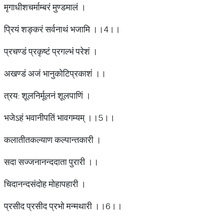
मृगाधीशचर्माम्बरं मुण्डमालं ।
प्रियं शङ्करं सर्वनाथं भजामि ।।4।।
प्रचण्डं प्रकृष्टं प्रगल्भं परेशं ।
अखण्डं अजं भानुकोटिप्रकाशं ।।
त्रय: शूलनिर्मूलनं शूलपाणिं ।
भजेऽहं भवानीपतिं भावगम्यम् ।।5।।
कलातीतकल्याण कल्पान्तकारी ।
सदा सज्जनानन्ददाता पुरारी ।।
चिदानन्दसंदोह मोहापहारी ।
प्रसीद प्रसीद प्रभो मन्मथारी ।।6।।