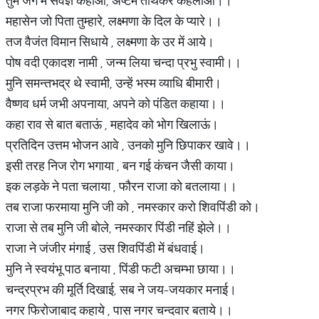
तुम जग में सर्वज्ञ कहाओ, अष्टम तीर्थंकर कहलाओ।।
महासेन जो पिता तुम्हारे, लक्ष्मणा के दिल के प्यारे।।
तज वैजंत विमान सिधाये , लक्ष्मणा के उर में आये।
पोष वदी एकादश नामी , जन्म लिया चन्दा प्रभु स्वामी।।
मुनि समन्तभद्र थे स्वामी, उन्हें भस्म व्याधि बीमारी।
वैष्णव धर्म जभी अपनाया, अपने को पंडित कहाया।।
कहा राव से बात बताऊं , महादेव को भोग खिलाऊं।
प्रतिदिन उत्तम भोजन आवे , उनको मुनि छिपाकर खावे।।
इसी तरह निज रोग भगाया , बन गई कंचन जैसी काया।
इक लड़के ने पता चलाया , फौरन राजा को बतलाया।।
तब राजा फरमाया मुनि जी को , नमस्कार करो शिवपिंडी को।
राजा से तब मुनि जी बोले, नमस्कार पिंडी नहिं झेले।।
राजा ने जंजीर मंगाई , उस शिवपिंडी में बंधवाई।
मुनि ने स्वयंभू पाठ बनाया , पिंडी फटी अचम्भा छाया।।
चन्द्रप्रभ की मूर्ति दिखाई, सब ने जय-जयकार मनाई।
नगर फिरोजाबाद कहाये , पास नगर चन्दवार बताये।।