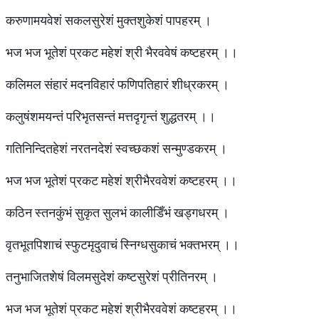
करुणामयवेशं सकलसुरेशं मुक्तशुकेशं पापहरम् ।
भज भज भूतेशं प्रकट महेशं श्री भैरववेषं कष्टहरम् ।।
कलिमल संहारं मदनविहारं फणिपतिहारं शीध्रकरम् ।
कलुषंशमयन्तं परिभृतसन्तं मत्तदृगृन्तं शुद्धतरम् ।।
गतिनिन्दितहेशं नरतनदेशं स्वच्छकशं सन्मुण्डकरम् ।
भज भज भूतेशं प्रकट महेशं श्रीभैरववेशं कष्टहरम् ।।
कठिन स्तनकुंभं सुकृत सुलभं कालीडिँभं खड्गधरम् ।
वृतभूतपिशाचं स्फुटमृदुवाचं स्निग्धसुकाचं भक्तभरम् ।।
तनुभाजितशेषं विलमसुदेशं कष्टसुरेशं प्रीतिनरम् ।
भज भज भूतेशं प्रकट महेशं श्रीभैरववेशं कष्टहरम् ।।