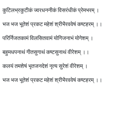
कुटिलभ्रकुटीकं ज्वरधननीकं विसरंधीकं प्रेमभरम् ।
भज भज भूतेशं प्रकट महेशं श्रीभैरववेषं कष्टहरम् ।।
परिर्निजतकामं विलसितवामं योगिजनाभं योगेशम् ।
बहुमधपनाथं गीतसुगाथं कष्टसुनाथं वीरेशम् ।।
कलयं तमशेषं भृतजनदेशं नृत्य सुरेशं वीरेशम् ।
भज भज भूतेशं प्रकट महेशं श्रीभैरववेषं कष्टहरम् ।।