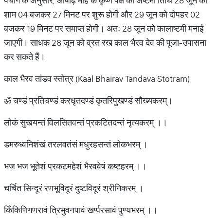
पंचांग के अनुसार, आषाढ़ माह के कृष्ण पक्ष की अष्टमी तिथि 28 जून को
शाम 04 बजकर 27 मिनट पर शुरू होगी और 29 जून को दोपहर 02
बजकर 19 मिनट पर समाप्त होगी। अतः 28 जून को कालाष्टमी मनाई
जाएगी। साधक 28 जून को व्रत रख काल भैरव देव की पूजा-उपासना
कर सकते हैं।
काल भैरव तांडव स्तोत्र (Kaal Bhairav Tandava Stotram)
ॐ चण्डं प्रतिचण्डं करधृतदण्डं कृतरिपुखण्डं सौख्यकरम्।
लोकं सुखयन्तं विलसितवन्तं प्रकटितदन्तं नृत्यकरम् ।।
डमरुध्वनिशंखं तरलवतंसं मधुरहसन्तं लोकभरम् ।
भज भज भूतेशं प्रकटमहेशं भैरववेषं कष्टहरम् ।।
चर्चित सिन्दूरं रणभूविदूरं दुष्टविदूरं श्रीनिकरम् ।
किँकिणिगणरावं त्रिभुवनपावं खर्प्परसावं पुण्यभरम् ।।