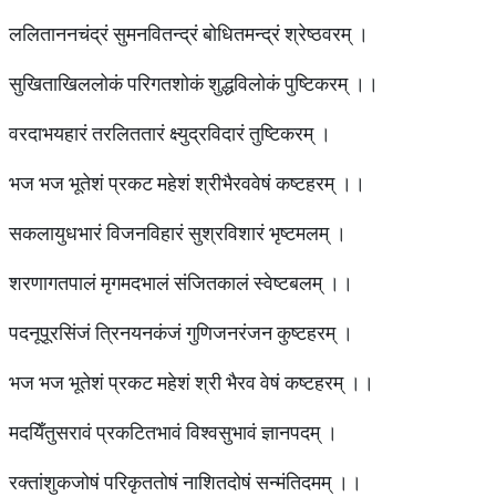
ललिताननचंद्रं सुमनवितन्द्रं बोधितमन्द्रं श्रेष्ठवरम् ।
सुखिताखिललोकं परिगतशोकं शुद्धविलोकं पुष्टिकरम् ।।
वरदाभयहारं तरलिततारं क्ष्युद्रविदारं तुष्टिकरम् ।
भज भज भूतेशं प्रकट महेशं श्रीभैरववेषं कष्टहरम् ।।
सकलायुधभारं विजनविहारं सुश्रविशारं भृष्टमलम् ।
शरणागतपालं मृगमदभालं संजितकालं स्वेष्टबलम् ।।
पदनूपूरसिंजं त्रिनयनकंजं गुणिजनरंजन कुष्टहरम् ।
भज भज भूतेशं प्रकट महेशं श्री भैरव वेषं कष्टहरम् ।।
मदयिँतुसरावं प्रकटितभावं विश्वसुभावं ज्ञानपदम् ।
रक्तांशुकजोषं परिकृततोषं नाशितदोषं सन्मंतिदमम् ।।