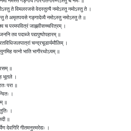
 नमो नमस्ते गङ्गायै गिरिगतिगरिम्णेऽस्तु च नमः ॥
ोऽस्तु ते विमलरजसे वेदस्तुत्यै नमोऽस्तु नमोऽस्तु ते ।
तु ते अमृतपयसे गङ्गादेव्यै नमोऽस्तु नमोऽस्तु ते ॥
्व च परमपवित्रं जाह्नवीसच्चरित्रम् ।
ं जननि तव पदाब्जे पद्यपुष्पोपहारम् ॥
तविधिजलपात्रां चन्द्रचूडार्यमौलिम् ।
ुयुगमिह यत्नो भाति भागीरथोऽयम् ॥
।
ारसम् ॥
ीह भूतले ।
्रतः परा ॥
ान्वितः ।
दम् ॥
्तुतिः ।
 नदी ॥
ेण देवगिरि गीतमनुस्मरेद्यः ।