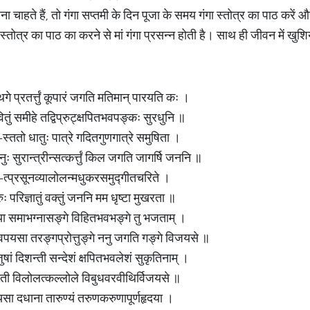
ना चाहते हैं, तो गंगा सप्तमी के दिन पूजा के समय गंगा स्तोत्र का पाठ करे
स्तोत्र का पाठ का करने से मां गंगा प्रसन्न होती है। साथ ही जीवन में खु
े प्रतर्त्तुं कूपारं जगति मतिमान् पारयति कः ।
ितुं समीहे तद्विप्रुट्क्षपितभवपङ्कः सुरधुनि ॥
-स्ततो धातुः पात्रे गदितगुणगात्रे समुषिता ।
 सुरान्त्रीन्सत्कर्त्तुं किल जगति जागर्षि जननि ॥
गल-त्प्रसूनव्यालोलन्मधुकरसमुद्गीतचरिते ।
ः परिज्ञातुं वक्तुं जननि मम धृष्टा मुखरता ॥
ा समाभग्नासङ्गे विहितभवभङ्गे तु भजताम् ।
वपयसा तरङ्गप्रोत्तुङ्गे ननु जगति गङ्गे विजयसे ॥
षां दिशन्ती सन्देशं क्षपितभवलेशं सुकृतिनाम् ।
रददती विलोलत्कल्लोले विबुधवरवीथिर्विजयसे ॥
सा दधाना तारुण्यं तरुणकरुणापूर्णहृदया ।