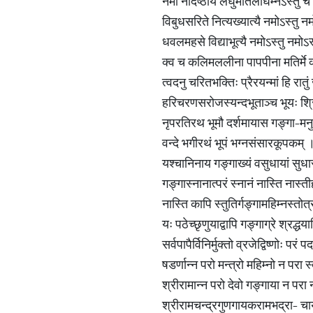
नमो नेदिष्ठायै लघुमतिलघिम्नेऽस्तु च
विबुधसरिते नित्यख्यात्यै नमोऽस्तु नम
धवलमहसे विद्याभूत्यै नमोऽस्तु नमोऽस्
क्व च कलिमललीना पापपीना मतिर्मे क
त्वदनु चरितभक्तिः प्रैरयन्मां हि रातु
हरिचरणसरोजस्यन्दभूताञ्च भूयः श्रि
नृपरतिरथ भूमौ दर्शमायास गङ्गा-मन
वन्दे भगीरथं भूपं भग्नसंसारकूपकम् 
यश्चानिनाय गङ्गाख्यं वसुधायां सुध
गङ्गास्नानात्परं स्नानं नास्ति नास्त
नास्ति कापि स्तुतिर्गङ्गामहिम्नस्तोत
यः पठेच्छृणुयाद्वापि गङ्गाग्रे श्रद्धय
सर्वपापैर्विनिर्मुक्तो व्रजेद्विष्णोः परं प
षडर्णान्न परो मन्त्रो महिम्नो न परा स
श्रीरामान्न परो देवो गङ्गाया न परा
श्रीरामचन्द्रगुणगायकरामभद्रा- चार्य