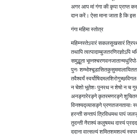
अगर आप मां गंगा की कृपा प्राप्त कर
दान करें। ऐसा माना जाता है कि इस 
गंगा महिमा स्तोत्र
महिम्नस्तेऽपारं सकलसुखसारं त्रिपथग
तथापि त्वत्पादाम्बुजतरणिरज्ञोऽपि भव
समुद्भूता भूम्नश्चरणवनजातान्मधुरिपो
पुनः शम्भोश्चूडासितकुसुममालायिततनुः
तवैश्वर्यं स्वर्योषिदमलशिरोगुच्छवि
न चेशो भूतेशः पुनरथ न शेषो न च गुरु
अनङ्गारेरङ्गे कृतरमणरङ्गे शुचितय
विनश्यद्व्यासङ्गे प्रणतजनतायाः स्
हरन्ती सन्तापं त्रिविधमथ पापं जलजु
तुदन्ती नैराश्यं कलुषमथ दास्यं प्
ददाना वात्सल्यं शमितशमशल्यं स्वपय