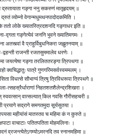
 द्रुतायाता गङ्गा ननु सकरुणं मातृहृदयम् ॥
 द्रुतं व्योम्नो वेगान्मधुमथनपादोदकमिति ।
षके ततो लोके ख्यातस्त्रिदशनदि गङ्गाधर इति ॥
गना-द्गता गङ्गेत्येवं जननि भुवने ख्यातिमगमः ।
ना अतस्त्वां वै प्राहुर्विबुधनिकरा जह्नुतनयाम् ॥
-द्वहन्ती राजन्ती रजतसुममालेव धरणेः ।
सुषमा जयत्येषा गङ्गा तरलिततरङ्गा त्रिपथगा ॥
ुरहो क्वचिद्धातुः पात्रे गुणगरिमसर्वस्वममलम् ।
िता विधत्से सौभाग्यं त्रिषु त्रिविधरूपा त्रिपथगे ॥
तला-त्सहस्रैर्धाराणां निहतशतशैलेन्द्रशिखरा ।
यान् स्ववत्सान् वात्सल्यात् किल गवसि गौरीसहचरी ॥
रणी प्रयागे सद्रागे समगतमुदा सूर्यसुतया ।
्वपयसा महीयांसं मातस्तव च महिमा कं न कुरुते ॥
्षपाटा वाचाटाः पतितपतिता मोहमलिनाः ।
्णुसदनं व्रजन्त्येतेऽगम्योऽमरनदि तव स्नानमहिमा ॥