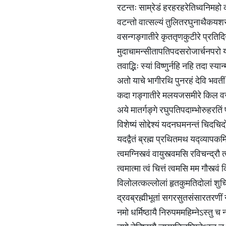
रटन्तः साम्रेडं हरहरहरेतिध्वनिमहो
वटन्तो वात्सल्यं तुलितरघुनाथैकयशस
वसन्गङ्गातीरे कृततृणकुटीरे प्रतिदि
मुदाचामन्सीतापतिपदसरोजार्चनपरो यम
तवाद्भिः स्यां विष्णुर्नहि नहि तदा स
अतो याचे भागीरथि पुनरहं देवि भवतीं 
कदा गङ्गातीरे मलयजसमीरे किल वस
अये मातर्गङ्गे रघुपतिपदाम्भोरुहरतिं 
विशेष्यं सोद्देश्यं यदनघमनन्तं चिदचि
यदद्वैतं ब्रह्म प्रथितमथ यद्व्यापकमि
त्वमग्निस्त्वं वायुस्त्वमसि रविचन्द्रौ 
त्वमात्मा त्वं चित्तं त्वमसि मम गौस्त्
विलोलत्कल्लोलां हृतकुमतिदोलां शु
द्रवब्रह्मीभूतां सगरसुतसंसारतरणीं 
नमो धर्मिष्ठायै निरुपममहिम्नेऽस्तु च