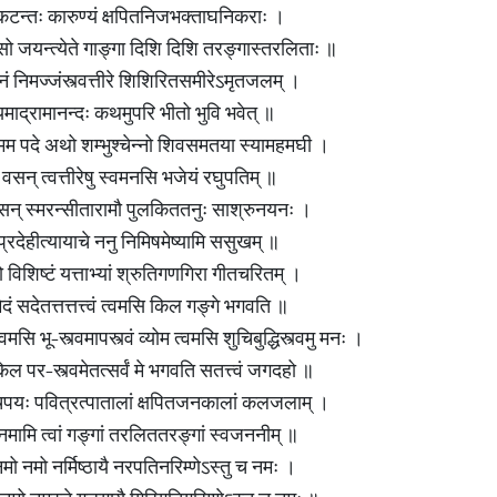
 कटन्तः कारुण्यं क्षपितनिजभक्ताघनिकराः ।
ो जयन्त्येते गाङ्गा दिशि दिशि तरङ्गास्तरलिताः ॥
नं निमज्जंस्त्वत्तीरे शिशिरितसमीरेऽमृतजलम् ।
ाद्रामानन्दः कथमुपरि भीतो भुवि भवेत् ॥
्यान्मम पदे अथो शम्भुश्चेन्नो शिवसमतया स्यामहमघी ।
वसन् त्वत्तीरेषु स्वमनसि भजेयं रघुपतिम् ॥
न् स्मरन्सीतारामौ पुलकिततनुः साश्रुनयनः ।
प्रदेहीत्यायाचे ननु निमिषमेष्यामि ससुखम् ॥
दो विशिष्टं यत्ताभ्यां श्रुतिगणगिरा गीतचरितम् ।
दं सदेतत्तत्तत्त्वं त्वमसि किल गङ्गे भगवति ॥
त्वमसि भू-स्त्वमापस्त्वं व्योम त्वमसि शुचिबुद्धिस्त्वमु मनः ।
वं किल पर-स्त्वमेतत्सर्वं मे भगवति सतत्त्वं जगदहो ॥
चिपयः पवित्रत्पातालां क्षपितजनकालां कलजलाम् ।
नमामि त्वां गङ्गां तरलिततरङ्गां स्वजननीम् ॥
 नमो नमो नर्मिष्ठायै नरपतिनरिम्णेऽस्तु च नमः ।