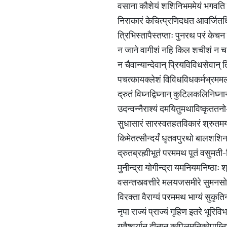
वसाना कौशेयं शशिनिभममेयं भगवति प
निराकारं केचित्प्रणिदधत आवर्जितधि
त्रिभिस्तापैस्तप्ताः पुनरथ परं के
न जाने वागीशं नहि किल शचीशं न च ग
न चैवान्यान्देवान् प्रियविविधसेवान
पचत्कायक्लेशं विविधविधकर्मभ्रममल
द्रुतं विघ्नद्विघ्नान् कुटिलकलिनिघ्
उदन्वन्नैराश्यं दमयितुमथाविष्कृततनो-र
सुधासारं सारस्वतहतविकारं श्रुतमयं 
किमेतत्सौन्दर्यं धृतवपुरथो बालशशि
द्रुतब्रह्मीभूतं परममथ पूतं वसुमती
मुनीन्द्रा योगीन्द्रा यमनियमनिष्ठाः
वसन्तस्त्वत्तीरे मलयजसमीरे सुमनसो ल
विरक्ता वैराग्यं परममथ भाग्यं सुकृत
नृपा राज्यं प्राज्यं गृहिण इतरे भूरिवि
गतैश्वर्यान् दीनान् कपिलमुनिकोपाग्न