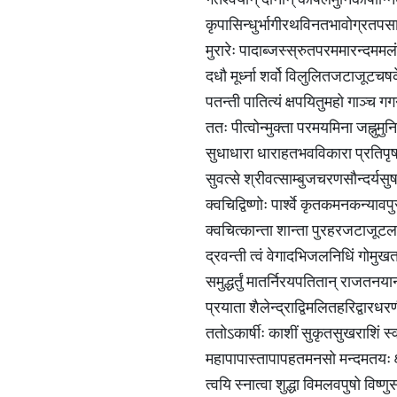
कृपासिन्धुर्भागीरथविनतभावोग्रतपसा
मुरारेः पादाब्जस्स्रुतपरममारन्दममलं
दधौ मूर्ध्ना शर्वो विलुलितजटाजूटच
पतन्ती पातित्यं क्षपयितुमहो गाञ्च ग
ततः पीत्वोन्मुक्ता परमयमिना जह्नुमुनि
सुधाधारा धाराहतभवविकारा प्रतिपृष
सुवत्से श्रीवत्साम्बुजचरणसौन्दर्य
क्वचिद्विष्णोः पार्श्वे कृतकमनकन्यावप
क्वचित्कान्ता शान्ता पुरहरजटाजूटलस
द्रवन्ती त्वं वेगादभिजलनिधिं गोमुख
समुद्धर्तुं मातर्निरयपतितान् राजतन
प्रयाता शैलेन्द्राद्विमलितहरिद्वारध
ततोऽकार्षीः काशीं सुकृतसुखराशिं स
महापापास्तापापहतमनसो मन्दमतयः क
त्वयि स्नात्वा शुद्धा विमलवपुषो विष