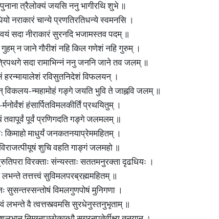
ुनाना त्रैलोक्यं जयसि ननु भागीरथि शुभे ॥
यो नराकारं चान्ये प्रणतिरतिधन्ये स्वमनसि ।
चन वयं सदा नीराकारं सुरनदि भजामस्तव पदम् ॥
ुहम् न जाने गौरीशं नहि किल गणेशं नहि गुरुम् ।
् त्रिपथगे सदा रामाभिन्नं ननु जननि जाने तव जलम् ॥
ं हरन्मायालेशं रविसुतनिदेशं विफलयन् ।
नान् विकलय-न्महामोहं गङ्गे जयति भुवि ते जाह्नवि जलम् ॥
्मनोर्वंशं हंसार्पितविमलकीर्तिं प्रथयितुम् ।
तवापूर्वं पूर्वं प्रणिगदति गङ्गे जलमलम् ॥
नः किमाहो माधुर्यं जनकतनयाप्रेममहितम् ।
-विराजत्पीयूषं शुचि वहति गाङ्गं जलमहो ॥
 श्रुतिपरा विरक्ताः संन्यस्ताः सततमनुरक्ता दृढधियः ।
भन्ते तत्तत्त्वं सुविमलपरब्रह्ममहितम् ॥
िनः सुसन्तस्सन्तोषं विमलगुणपोषं मुनिगणा ।
भवं लभन्ते वै त्वत्तस्त्वमसि सुरधेनुस्तनुभृताम् ॥
िशलभान् निमग्नाञ्छोकाब्धौ सगरनृपतेर्वीक्ष्य तनयान् ।