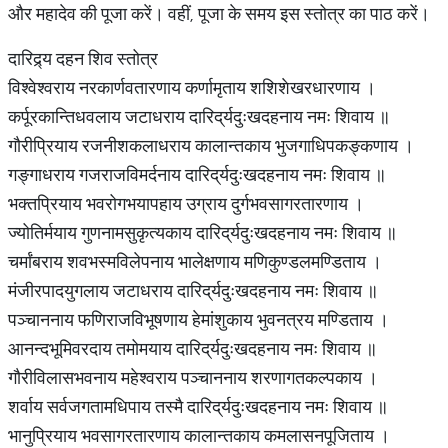
और महादेव की पूजा करें। वहीं, पूजा के समय इस स्तोत्र का पाठ करें।
दारिद्र्य दहन शिव स्तोत्र
विश्वेश्वराय नरकार्णवतारणाय कर्णामृताय शशिशेखरधारणाय ।
कर्पूरकान्तिधवलाय जटाधराय दारिद्‌र्यदुःखदहनाय नमः शिवाय ॥
गौरीप्रियाय रजनीशकलाधराय कालान्तकाय भुजगाधिपकङ्कणाय ।
गङ्गाधराय गजराजविमर्दनाय दारिद्‌र्यदुःखदहनाय नमः शिवाय ॥
भक्तप्रियाय भवरोगभयापहाय उग्राय दुर्गभवसागरतारणाय ।
ज्योतिर्मयाय गुणनामसुकृत्यकाय दारिद्‌र्यदुःखदहनाय नमः शिवाय ॥
चर्मांबराय शवभस्मविलेपनाय भालेक्षणाय मणिकुण्डलमण्डिताय ।
मंजीरपादयुगलाय जटाधराय दारिद्‌र्यदुःखदहनाय नमः शिवाय ॥
पञ्चाननाय फणिराजविभूषणाय हेमांशुकाय भुवनत्रय मण्डिताय ।
आनन्दभूमिवरदाय तमोमयाय दारिद्‌र्यदुःखदहनाय नमः शिवाय ॥
गौरीविलासभवनाय महेश्वराय पञ्चाननाय शरणागतकल्पकाय ।
शर्वाय सर्वजगतामधिपाय तस्मै दारिद्‌र्यदुःखदहनाय नमः शिवाय ॥
भानुप्रियाय भवसागरतारणाय कालान्तकाय कमलासनपूजिताय ।