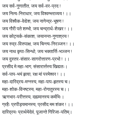
जय सर्व-गुणातीत, जय सर्व-वर-प्रद !
जय नित्य-निराधार, जय विश्वम्भराव्यय ! ।।
जय विश्वैक-वेद्येश, जय नागेन्द्र-भूषण !
जय गौरी पते शम्भो, जय चन्द्रार्ध-शेखर ! ।।
जय कोट्यर्क-संकाश, जयानन्त-गुणाश्रय !
जय रुद्र-विरुपाक्ष, जय चिन्त्य-निरञ्जन ! ।।
जय नाथ कृपा-सिन्धो, जय भक्तार्त्ति-भञ्जन !
जय दुस्तर-संसार-सागरोत्तारण-प्रभो ! ।।
प्रसीद मे महा-भाग, संसारार्त्तस्य खिद्यतः।
सर्व-पाप-भयं हृत्वा, रक्ष मां परमेश्वर ! ।।
महा-दारिद्रय-मग्नस्य, महा-पाप-हृतस्य च।
महा-शोक-विनष्टस्य, महा-रोगातुरस्य च।।
ऋणभार-परीत्तस्य, दह्यमानस्य कर्मभिः।
ग्रहैः प्रपीड्यमानस्य, प्रसीद मम शंकर ! ।।
दारिद्रयः प्रार्थयेदेवं, पूजान्ते गिरिजा-पतिम्।