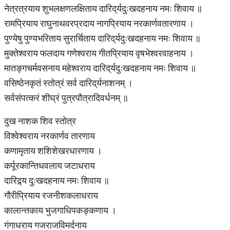
नेत्रत्रयाय शुभलक्षणलक्षिताय दारिद्‌र्यदुःखदहनाय नमः शिवाय ॥
रामप्रियाय राघुनाथवरप्रदाय नागप्रियाय नरकार्णवतारणाय ।
पुण्येषु पुण्यभरिताय सुरार्चिताय दारिद्‌र्यदुःखदहनाय नमः शिवाय ॥
मुक्तेश्वराय फलदाय गणेश्वराय गीतप्रियाय वृषभेश्वरवाहनाय ।
मातङ्गचर्मवसनाय महेश्वराय दारिद्‌र्यदुःखदहनाय नमः शिवाय ॥
वसिष्ठेनकृतं स्तोत्रं सर्व दारिद्‌र्यनाशनम् ।
सर्वसंपत्करं शीघ्रं पुत्रपौत्रादिवर्धनम् ॥
दुख नाशक शिव स्तोत्र
विश्वेश्वराय नरकार्णव तारणाय
कणामृताय शशिशेखरधारणाय ।
कर्पूरकान्तिधवलाय जटाधराय
दारिद्र्य दुःखदहनाय नमः शिवाय ॥
गौरीप्रियाय रजनीशकलाधराय
कालान्तकाय भुजगाधिपकङ्कणाय ।
गंगाधराय गजराजविमर्दनाय