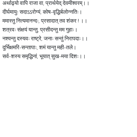
अर्थाढ्यो वापि राजा वा, प्रार्थयेद् देवमीश्वरम्।।
दीर्घमायुः सदाऽऽरोग्यं, कोष-वृद्धिर्बलोन्नतिः।
ममास्तु नित्यमानन्दः, प्रसादात् तव शंकर ! ।।
शत्रवः संक्षयं यान्तु, प्रसीदन्तु मम गुहाः।
नश्यन्तु दस्यवः राष्ट्रे, जनाः सन्तुं निरापदाः।।
दुर्भिक्षमरि-सन्तापाः, शमं यान्तु मही-तले।
सर्व-शस्य समृद्धिनां, भूयात् सुख-मया दिशः।।