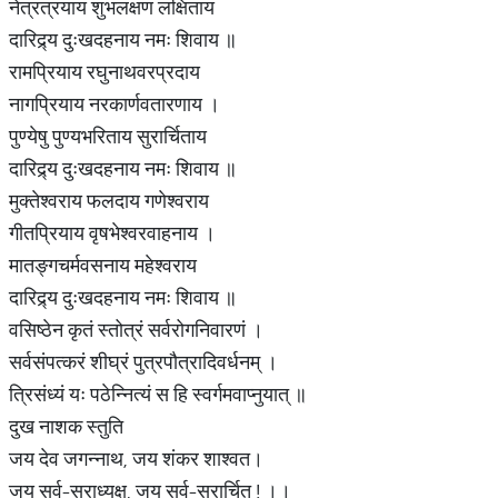
नेत्रत्रयाय शुभलक्षण लक्षिताय
दारिद्र्य दुःखदहनाय नमः शिवाय ॥
रामप्रियाय रघुनाथवरप्रदाय
नागप्रियाय नरकार्णवतारणाय ।
पुण्येषु पुण्यभरिताय सुरार्चिताय
दारिद्र्य दुःखदहनाय नमः शिवाय ॥
मुक्तेश्वराय फलदाय गणेश्वराय
गीतप्रियाय वृषभेश्वरवाहनाय ।
मातङ्गचर्मवसनाय महेश्वराय
दारिद्र्य दुःखदहनाय नमः शिवाय ॥
वसिष्ठेन कृतं स्तोत्रं सर्वरोगनिवारणं ।
सर्वसंपत्करं शीघ्रं पुत्रपौत्रादिवर्धनम् ।
त्रिसंध्यं यः पठेन्नित्यं स हि स्वर्गमवाप्नुयात् ॥
दुख नाशक स्तुति
जय देव जगन्नाथ, जय शंकर शाश्वत।
जय सर्व-सुराध्यक्ष, जय सर्व-सुरार्चित ! ।।