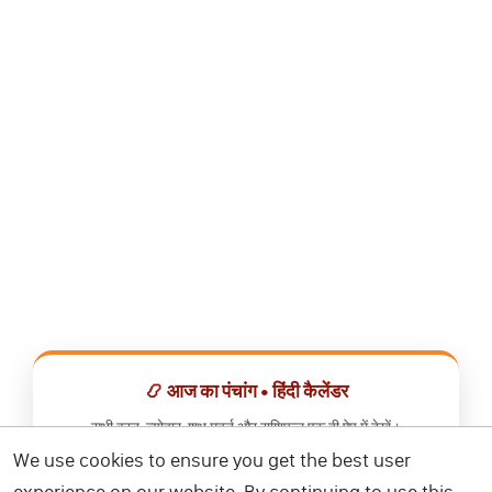
📿 आज का पंचांग • हिंदी कैलेंडर
सभी व्रत, त्योहार, शुभ मुहूर्त और राशिफल एक ही ऐप में देखें।
We use cookies to ensure you get the best user
📅 हिंदी कैलेंडर ऐप डाउनलोड करें