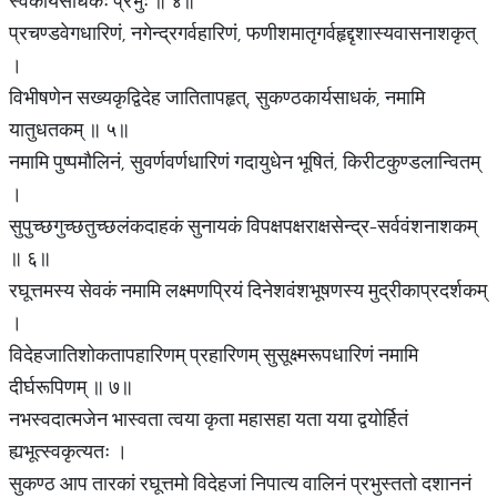
स्वकार्यसाधकः प्रभुः ॥ ४॥
प्रचण्डवेगधारिणं, नगेन्द्रगर्वहारिणं, फणीशमातृगर्वहृद्दृशास्यवासनाशकृत्
।
विभीषणेन सख्यकृद्विदेह जातितापहृत्, सुकण्ठकार्यसाधकं, नमामि
यातुधतकम् ॥ ५॥
नमामि पुष्पमौलिनं, सुवर्णवर्णधारिणं गदायुधेन भूषितं, किरीटकुण्डलान्वितम्
।
सुपुच्छगुच्छतुच्छलंकदाहकं सुनायकं विपक्षपक्षराक्षसेन्द्र-सर्ववंशनाशकम्
॥ ६॥
रघूत्तमस्य सेवकं नमामि लक्ष्मणप्रियं दिनेशवंशभूषणस्य मुद्रीकाप्रदर्शकम्
।
विदेहजातिशोकतापहारिणम् प्रहारिणम् सुसूक्ष्मरूपधारिणं नमामि
दीर्घरूपिणम् ॥ ७॥
नभस्वदात्मजेन भास्वता त्वया कृता महासहा यता यया द्वयोर्हितं
ह्यभूत्स्वकृत्यतः ।
सुकण्ठ आप तारकां रघूत्तमो विदेहजां निपात्य वालिनं प्रभुस्ततो दशाननं