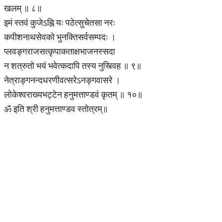
खलम् ॥ ८॥
इमं स्तवं कुजेऽह्नि यः पठेत्सुचेतसा नरः
कपीशनाथसेवको भुनक्तिसर्वसम्पदः ।
प्लवङ्गराजसत्कृपाकताक्षभाजनस्सदा
न शत्रुतो भयं भवेत्कदापि तस्य नुस्त्विह ॥ ९॥
नेत्राङ्गनन्दधरणीवत्सरेऽनङ्गवासरे ।
लोकेश्वराख्यभट्टेन हनुमत्ताण्डवं कृतम् ॥ १०॥
ॐ इति श्री हनुमत्ताण्डव स्तोत्रम्॥