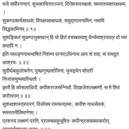
भजे समीरनन्दनं, सुभक्तचित्तरञ्जनं, दिनेशरूपभक्षकं, समस्तभक्तरक्षकम्
।
सुकण्ठकार्यसाधकं, विपक्षपक्षबाधकं, समुद्रपारगामिनं, नमामि
सिद्धकामिनम् ॥ १॥
सुशङ्कितं सुकण्ठभुक्तवान् हि यो हितं वचस्त्वमाशु धैर्य्यमाश्रयात्र वो भयं
कदापि न ।
इति प्लवङ्गनाथभाषितं निशम्य वानराऽधिनाथ आप शं तदा, स रामदूत
आश्रयः ॥ २॥
सुदीर्घबाहुलोचनेन, पुच्छगुच्छशोभिना, भुजद्वयेन सोदरीं
निजांसयुग्ममास्थितौ ।
कृतौ हि कोसलाधिपौ, कपीशराजसन्निधौ, विदहजेशलक्ष्मणौ, स मे शिवं
करोत्वरम् ॥ ३॥
सुशब्दशास्त्रपारगं, विलोक्य रामचन्द्रमाः, कपीश नाथसेवकं,
समस्तनीतिमार्गगम् ।
प्रशस्य लक्ष्मणं प्रति, प्रलम्बबाहुभूषितः कपीन्द्रसख्यमाकरोत्,