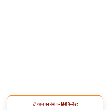
📿 आज का पंचांग • हिंदी कैलेंडर