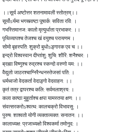
।।सूर्य अष्टोत्तर शतनामावली स्तोत्रम्।।
सूर्योsर्यमा भगस्त्वष्टा पूषार्क: सविता रवि: ।
गभस्तिमानज: कालो मृत्युर्धाता प्रभाकर: ।।
पृथिव्यापश्च तेजश्च खं वयुश्च परायणम ।
सोमो बृहस्पति: शुक्रो बुधोsड़्गारक एव च ।।
इन्द्रो विश्वस्वान दीप्तांशु: शुचि: शौरि: शनैश्चर: ।
ब्रह्मा विष्णुश्च रुद्रश्च स्कन्दो वरुणो यम: ।।
वैद्युतो जाठरश्चाग्निरैन्धनस्तेजसां पति: ।
धर्मध्वजो वेदकर्ता वेदाड़्गो वेदवाहन: ।।
कृतं तत्र द्वापरश्च कलि: सर्वमलाश्रय: ।
कला काष्ठा मुहूर्ताश्च क्षपा यामस्तया क्षण: ।।
संवत्सरकरोsश्वत्थ: कालचक्रो विभावसु: ।
पुरुष: शाश्वतो योगी व्यक्ताव्यक्त: सनातन: ।।
कालाध्यक्ष: प्रजाध्यक्षो विश्वकर्मा तमोनुद: ।