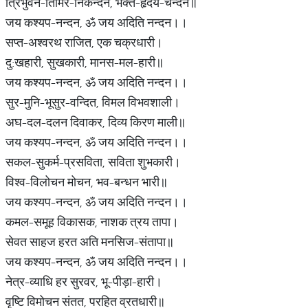
त्रिभुवन-तिमिर-निकन्दन, भक्त-हृदय-चन्दन॥
जय कश्यप-नन्दन, ॐ जय अदिति नन्दन।।
सप्त-अश्वरथ राजित, एक चक्रधारी।
दु:खहारी, सुखकारी, मानस-मल-हारी॥
जय कश्यप-नन्दन, ॐ जय अदिति नन्दन।।
सुर-मुनि-भूसुर-वन्दित, विमल विभवशाली।
अघ-दल-दलन दिवाकर, दिव्य किरण माली॥
जय कश्यप-नन्दन, ॐ जय अदिति नन्दन।।
सकल-सुकर्म-प्रसविता, सविता शुभकारी।
विश्व-विलोचन मोचन, भव-बन्धन भारी॥
जय कश्यप-नन्दन, ॐ जय अदिति नन्दन।।
कमल-समूह विकासक, नाशक त्रय तापा।
सेवत साहज हरत अति मनसिज-संतापा॥
जय कश्यप-नन्दन, ॐ जय अदिति नन्दन।।
नेत्र-व्याधि हर सुरवर, भू-पीड़ा-हारी।
वृष्टि विमोचन संतत, परहित व्रतधारी॥