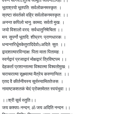
वरुण सागरोsशुश्च जीमूतो जीवनोsरिहा ।।
भूताश्रयो भूतपति: सर्वलोकनमस्कृत: ।
स्रष्टा संवर्तको वह्रि सर्वलोकनमस्कृत: ।।
अनन्त कपिलो भानु: कामद: सर्वतो मुख: ।
जयो विशालो वरद: सर्वधातुनिषेचिता ।।
मन: सुपर्णो भूतादि: शीघ्रग: प्राणधारक: ।
धन्वन्तरिर्धूमकेतुरादिदेवोsअदिते: सुत: ।।
द्वादशात्मारविन्दाक्ष: पिता माता पितामह: ।
स्वर्गद्वारं प्रजाद्वारं मोक्षद्वारं त्रिविष्टपम ।।
देहकर्ता प्रशान्तात्मा विश्वात्मा विश्वतोमुख: ।
चराचरात्मा सूक्ष्मात्मा मैत्रेय करुणान्वित: ।।
एतद वै कीर्तनीयस्य सूर्यस्यामिततेजस: ।
नामाष्टकशतकं चेदं प्रोक्तमेतत स्वयंभुवा ।।
।।श्री सूर्य स्तुति।।
जय कश्यप-नन्दन, ॐ जय अदिति नन्दन ।।