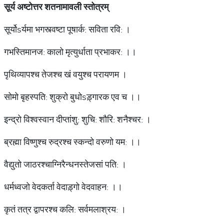
सूर्य
अष्टोत्तर
शतनामावली
स्तोत्रम्
सूर्योsर्यमा भगस्त्वष्टा पूषार्क: सविता रवि: ।
गभस्तिमानज: कालो मृत्युर्धाता प्रभाकर: ।।
पृथिव्यापश्च तेजश्च खं वयुश्च परायणम ।
सोमो बृहस्पति: शुक्रो बुधोsड़्गारक एव च ।।
इन्द्रो विश्वस्वान दीप्तांशु: शुचि: शौरि: शनैश्चर: ।
ब्रह्मा विष्णुश्च रुद्रश्च स्कन्दो वरुणो यम: ।।
वैद्युतो जाठरश्चाग्निरैन्धनस्तेजसां पति: ।
धर्मध्वजो वेदकर्ता वेदाड़्गो वेदवाहन: ।।
कृतं तत्र द्वापरश्च कलि: सर्वमलाश्रय: ।