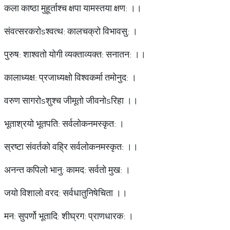
कला काष्ठा मुहूर्ताश्च क्षपा यामस्तया क्षण: ।।
संवत्सरकरोsश्वत्थ: कालचक्रो विभावसु: ।
पुरुष: शाश्वतो योगी व्यक्ताव्यक्त: सनातन: ।।
कालाध्यक्ष: प्रजाध्यक्षो विश्वकर्मा तमोनुद: ।
वरुण सागरोsशुश्च जीमूतो जीवनोsरिहा ।।
भूताश्रयो भूतपति: सर्वलोकनमस्कृत: ।
स्रष्टा संवर्तको वह्रि सर्वलोकनमस्कृत: ।।
अनन्त कपिलो भानु: कामद: सर्वतो मुख: ।
जयो विशालो वरद: सर्वधातुनिषेचिता ।।
मन: सुपर्णो भूतादि: शीघ्रग: प्राणधारक: ।