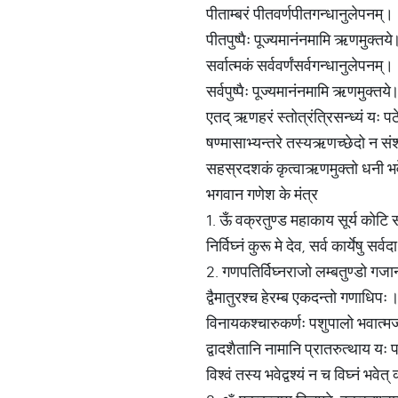
पीताम्बरं पीतवर्णपीतगन्धानुलेपनम्।
पीतपुष्पैः पूज्यमानंनमामि ऋणमुक्तये
सर्वात्मकं सर्ववर्णंसर्वगन्धानुलेपनम्।
सर्वपुष्पैः पूज्यमानंनमामि ऋणमुक्तये
एतद् ऋणहरं स्तोत्रंत्रिसन्ध्यं यः प
षण्मासाभ्यन्तरे तस्यऋणच्छेदो न स
सहस्रदशकं कृत्वाऋणमुक्तो धनी भ
भगवान गणेश के मंत्र
1. ऊँ वक्रतुण्ड महाकाय सूर्य कोटि
निर्विघ्नं कुरू मे देव, सर्व कार्येषु सर्वद
2. गणपतिर्विघ्नराजो लम्बतुण्डो गज
द्वैमातुरश्च हेरम्ब एकदन्तो गणाधिपः 
विनायकश्चारुकर्णः पशुपालो भवात्म
द्वादशैतानि नामानि प्रातरुत्थाय यः प
विश्वं तस्य भवेद्वश्यं न च विघ्नं भवेत्‌