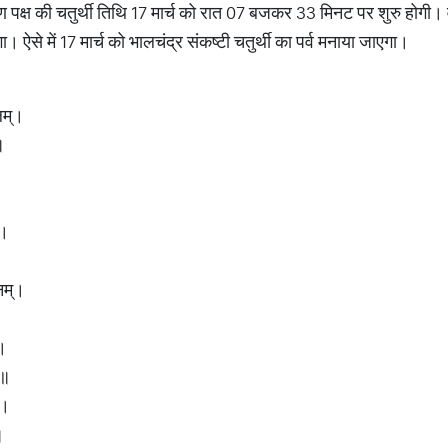
ृष्ण पक्ष की चतुर्थी तिथि 17 मार्च को रात 07 बजकर 33 मिनट पर शुरु होगी।
से में 17 मार्च को भालचंद्र संकष्टी चतुर्थी का पर्व मनाया जाएगा।
लम्।
॥
्।
पनम्।
्।
े॥
्।
॥