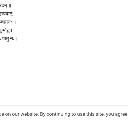
्रदम् ॥
व्यवाट्,
पञ्चाननः ।
ुंभोद्भवः,
ः पातु नः ॥
 on our website. By continuing to use this site, you agree 