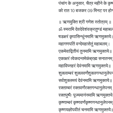
पंचांग के अनुसार, चैत्र महीने के क
को रात 10 बजकर 09 मिनट पर होगा। ऐ
॥ ऋणमुक्ति श्री गणेश स्तोत्रम् ॥
ॐ स्मरामि देवदेवेशंवक्रतुण्डं महाब
षडक्षरं कृपासिन्धुंनमामि ऋणमुक्तये
महागणपतिं वन्देमहासेतुं महाबलम्।
एकमेवाद्वितीयं तुनमामि ऋणमुक्तये॥
एकाक्षरं त्वेकदन्तमेकंब्रह्म सनातनम
महाविघ्नहरं देवंनमामि ऋणमुक्तये॥
शुक्लाम्बरं शुक्लवर्णंशुक्लगन्धानुले
सर्वशुक्लमयं देवंनमामि ऋणमुक्तये॥
रक्ताम्बरं रक्तवर्णंरक्तगन्धानुलेपनम
रक्तपुष्पैः पूज्यमानंनमामि ऋणमुक्तय
कृष्णाम्बरं कृष्णवर्णंकृष्णगन्धानुलेपनम
कृष्णयज्ञोपवीतं चनमामि ऋणमुक्तये