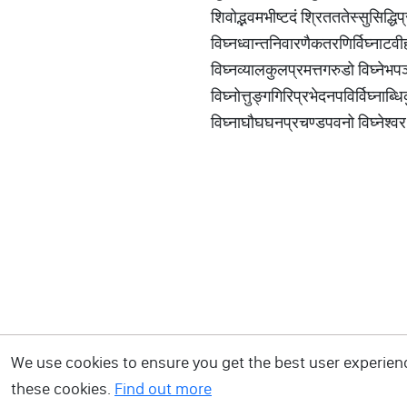
शिवोद्भवमभीष्टदं श्रितततेस्सुसिद्धिप
विघ्नध्वान्तनिवारणैकतरणिर्विघ्नाटवीह
विघ्नव्यालकुलप्रमत्तगरुडो विघ्नेभ
विघ्नोत्तुङ्गगिरिप्रभेदनपविर्विघ्नाब्धिक
विघ्नाघौघघनप्रचण्डपवनो विघ्नेश्वर
We use cookies to ensure you get the best user experience
these cookies.
Find out more