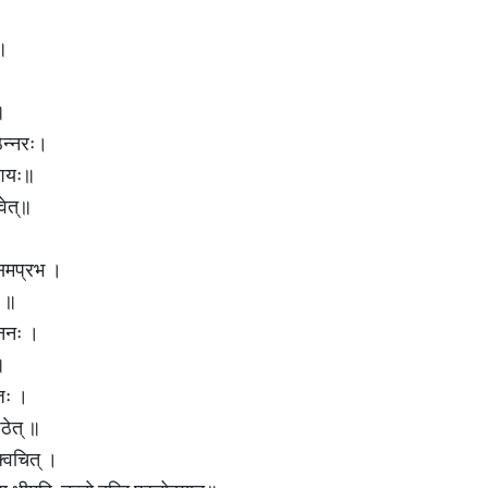
॥
॥
ठेन्नरः।
ंशयः॥
वेत्॥
 समप्रभ ।
ा ॥
ाननः ।
॥
जः ।
ठेत्‌ ॥
 क्वचित्‌ ।