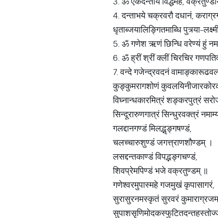
3. ॐ एकदन्ताय विद्धमहे, वक्रतुण्डा
4. दन्ताभये चक्रवरौ दधानं, कराग्रगं
धृताब्जयालिङ्गितमाब्धि पुत्र्या-लक्
5. ॐ गणेश ऋणं छिन्धि वरेण्यं हुं न
6. ॐ ह्रीं श्रीं क्लीं चिरचिर गणपतिव
7. वन्दे गजेन्द्रवदनं वामाङ्कारूढवल
कुङ्कुमरागशोणं कुवलयिनीजारकोर
विघ्नान्धकारमित्रं शङ्करपुत्रं सर
सिन्दूरारुणगात्रं सिन्धुरवक्त्रं नमाम
गलद्दानगण्डं मिलद्भृङ्गषण्डं,
चलच्चारुशुण्डं जगत्त्राणशौण्डम् ।
लसद्दन्तकाण्डं विपद्भङ्गचण्डं,
शिवप्रेमपिण्डं भजे वक्रतुण्डम् ॥
गणेश्वरमुपास्महे गजमुखं कृपासागरं,
सुरासुरनमस्कृतं सुरवरं कुमाराग्रजम
सुपाशसृणिमोदकस्फुटितदन्तहस्तोज्ज