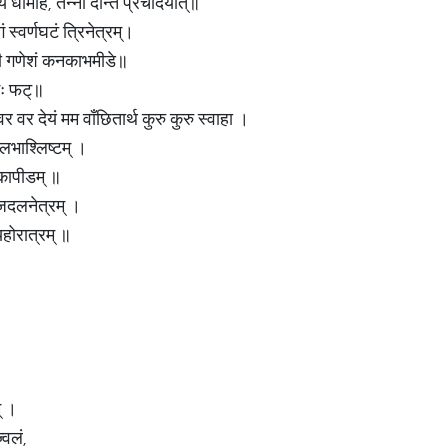
य धीमहि, तन्नो दन्ति प्रचोदयात्॥
 स्वर्णघटं त्रिनेत्रम्।
ष्मी गणेशं कनकाभमीडे॥
मः फट्॥
र वर देयं मम वाँछितार्थ कुरु कुरु स्वाहा ।
्लभाश्लिष्टम् ।
कापीडम् ॥
ोजदलनेत्रम् ।
्यहोरात्रम् ॥
् ।
्वलं,