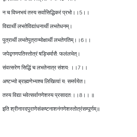
न च विघ्नभयं तस्य सर्वासिद्धिकरं प्रभो।।5।।
विद्यार्थी लभतेविद्यांधनार्थी लभतेधनम्।
पुत्रार्थी लभतेपुत्रान्मोक्षार्थी लभतेगतिम्।।6।।
जपेद्वगणपतिस्तोत्रं षड्भिर्मासै: फलंलभेत्।
संवत्सरेण सिद्धिं च लभतेनात्र संशय: ।।7।।
अष्टभ्यो ब्राह्मणेभ्यश्च लिखित्वां य: समर्पयेत।
तस्य विद्या भवेत्सर्वागणेशस्य प्रसादत:।।8।। ॥
इति श्रीनारदपुराणेसंकष्टनाशनंगणेशस्तोत्रंसम्पूर्णम्॥