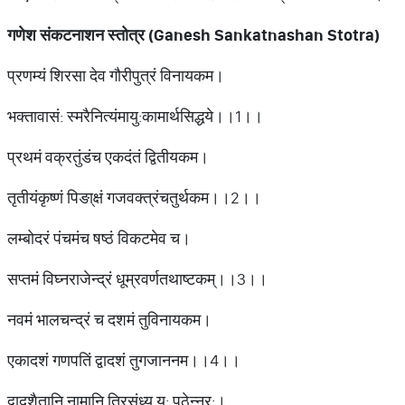
गणेश संकटनाशन स्तोत्र (Ganesh Sankatnashan Stotra)
प्रणम्यं शिरसा देव गौरीपुत्रं विनायकम।
भक्तावासं: स्मरैनित्यंमायु:कामार्थसिद्धये।।1।।
प्रथमं वक्रतुंडंच एकदंतं द्वितीयकम।
तृतीयंकृष्णं पिङा्क्षं गजवक्त्रंचतुर्थकम।।2।।
लम्बोदरं पंचमंच षष्ठं विकटमेव च।
सप्तमं विघ्नराजेन्द्रं धूम्रवर्णतथाष्टकम्।।3।।
नवमं भालचन्द्रं च दशमं तुविनायकम।
एकादशं गणपतिं द्वादशं तुगजाननम।।4।।
द्वादशैतानि नामानि त्रिसंध्य य: पठेन्नर:।