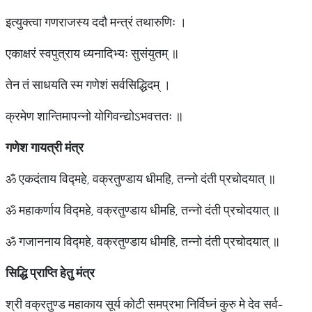
इत्युक्त्वा गणराजस्य ददौ मन्त्रं तथारुणिः ।
एकाक्षरं स्वपुत्राय ध्यनादिभ्यः सुसंयुतम् ॥
तेन तं साधयति स्म गणेशं सर्वसिद्धिदम् ।
क्रमेण शान्तिमापन्नो योगिवन्द्योऽभवत्ततः ॥
गणेश
गायत्री
मंत्र
ॐ एकदंताय विद्महे, वक्रतुण्डाय धीमहि, तन्नो दंती प्रचोदयात् ॥
ॐ महाकर्णाय विद्महे, वक्रतुण्डाय धीमहि, तन्नो दंती प्रचोदयात् ॥
ॐ गजाननाय विद्महे, वक्रतुण्डाय धीमहि, तन्नो दंती प्रचोदयात् ॥
सिद्धि
प्राप्ति
हेतु
मंत्र
श्री वक्रतुण्ड महाकाय सूर्य कोटी समप्रभा निर्विघ्नं कुरु मे देव सर्व-