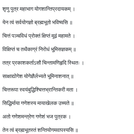
शृणु पुत्र महाभाग योगशान्तिप्रदायकम् ।
येन त्वं सर्वयोगज्ञो ब्रह्मभूतो भविष्यसि ॥
चित्तं पञ्चविधं प्रोक्तं क्षिप्तं मूढं महामते ।
विक्षिप्तं च तथैकाग्रं निरोधं भूमिसज्ञकम् ॥
तत्र प्रकाशकर्ताऽसौ चिन्तामणिहृदि स्थितः ।
साक्षाद्योगेश योगेज्ञैर्लभ्यते भूमिनाशनात् ॥
चित्तरूपा स्वयंबुद्धिश्चित्तभ्रान्तिकरी मता ।
सिद्धिर्माया गणेशस्य मायाखेलक उच्यते ॥
अतो गणेशमन्त्रेण गणेशं भज पुत्रक ।
तेन त्वं ब्रह्मभूतस्तं शन्तियोगमवापस्यसि ॥