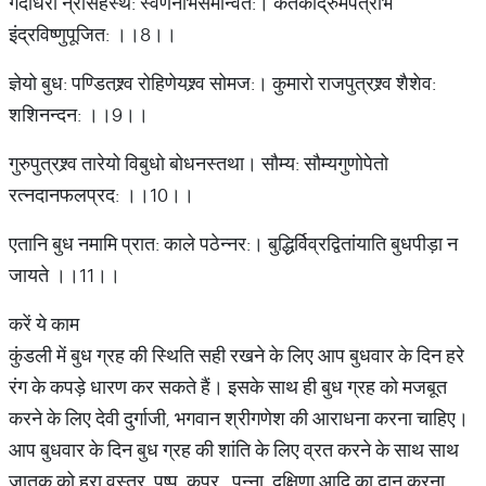
गदाधरो न्रसिंहस्थ: स्वर्णनाभसमन्वित:। केतकीद्रुमपत्राभ
इंद्रविष्णुपूजित: ।।8।।
ज्ञेयो बुध: पण्डितश्र्व रोहिणेयश्र्व सोमज:। कुमारो राजपुत्रश्र्व शैशेव:
शशिनन्दन: ।।9।।
गुरुपुत्रश्र्व तारेयो विबुधो बोधनस्तथा। सौम्य: सौम्यगुणोपेतो
रत्नदानफलप्रद: ।।10।।
एतानि बुध नमामि प्रात: काले पठेन्नर:। बुद्धिर्विव्रद्वितांयाति बुधपीड़ा न
जायते ।।11।।
करें ये काम
कुंडली में बुध ग्रह की स्थिति सही रखने के लिए आप बुधवार के दिन हरे
रंग के कपड़े धारण कर सकते हैं। इसके साथ ही बुध ग्रह को मजबूत
करने के लिए देवी दुर्गाजी, भगवान श्रीगणेश की आराधना करना चाहिए।
आप बुधवार के दिन बुध ग्रह की शांति के लिए व्रत करने के साथ साथ
जातक को हरा वस्त्र, पुष्प, कपूर, पन्ना, दक्षिणा आदि का दान करना