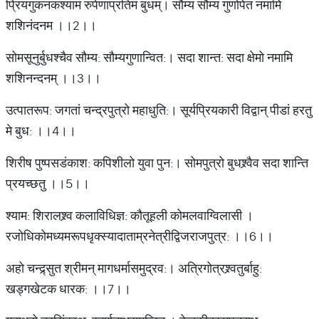
प्रियंगुकनकश्यामं रुपेणाप्रतिमं बुधम्। सौम्यं सौम्य गुणोपेतं नमामि
शशिनंदनम ।।2।।
सोमसूनुर्बुधश्चैव सौम्य: सौम्यगुणान्वित:। सदा शान्त: सदा क्षेमो नमामि
शशिनन्दनम् ।।3।।
उत्पातरूप: जगतां चन्द्रपुत्रो महाधुति:। सूर्यप्रियकारी विद्वान् पीडां हरतु
मे बुध: ।।4।।
शिरीष पुष्पसडंकाश: कपिशीलो युवा पुन:। सोमपुत्रो बुधश्र्वैव सदा शान्ति
प्रयच्छतु ।।5।।
श्याम: शिरालश्र्व कलाविधिज्ञ: कौतूहली कोमलवाग्विलासी ।
रजोधिकोमध्यमरूपधृक्स्यादाताम्रनेत्रीद्विजराजपुत्र: ।।6।।
अहो चन्द्र्सुत श्रीमन् मागधर्मासमुद्रव:। अत्रिगोत्रश्र्वतुर्बाहु:
खड्गखेटक धारक: ।।7।।