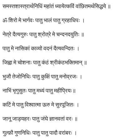
समस्तशास्त्रार्थनिधिं महांतं ध्यायेत्कविं वांछितमर्थसिद्धये ॥
ॐ शिरो मे भार्गवः पातु भालं पातु ग्रहाधिपः ।
नेत्रे दैत्यगुरुः पातु श्रोत्रे मे चन्दनदयुतिः ॥
पातु मे नासिकां काव्यो वदनं दैत्यवन्दितः ।
जिह्वा मे चोशनाः पातु कंठं श्रीकंठभक्तिमान् ॥
भुजौ तेजोनिधिः पातु कुक्षिं पातु मनोव्रजः ।
नाभिं भृगुसुतः पातु मध्यं पातु महीप्रियः॥
कटिं मे पातु विश्वात्मा ऊरु मे सुरपूजितः ।
जानू जाड्यहरः पातु जंघे ज्ञानवतां वरः ॥
गुल्फ़ौ गुणनिधिः पातु पातु पादौ वरांबरः ।