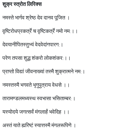
शुक्र
स्त्रोत
लिरिक्स
नमस्ते भार्गव श्रेष्ठ देव दानव पूजित ।
वृष्टिरोधप्रकर्त्रे च वृष्टिकर्त्रे नमो नम:।।
देवयानीपितस्तुभ्यं वेदवेदांगपारग:।
परेण तपसा शुद्ध शंकरो लोकशंकर:।।
प्राप्तो विद्यां जीवनाख्यां तस्मै शुक्रात्मने नम:।
नमस्तस्मै भगवते भृगुपुत्राय वेधसे ।।
तारामण्डलमध्यस्थ स्वभासा भसिताम्बर:।
यस्योदये जगत्सर्वं मंगलार्हं भवेदिह ।।
अस्तं याते ह्यरिष्टं स्यात्तस्मै मंगलरूपिणे ।