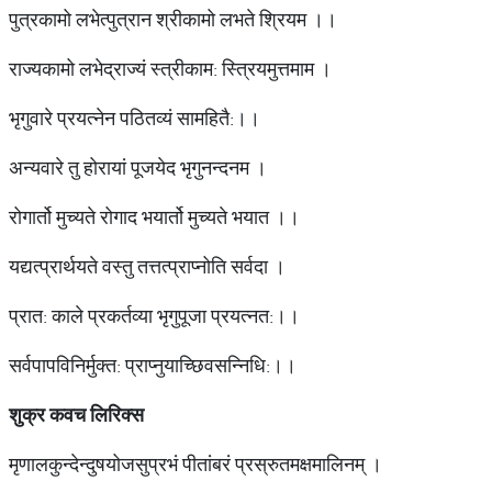
पुत्रकामो लभेत्पुत्रान श्रीकामो लभते श्रियम ।।
राज्यकामो लभेद्राज्यं स्त्रीकाम: स्त्रियमुत्तमाम ।
भृगुवारे प्रयत्नेन पठितव्यं सामहितै:।।
अन्यवारे तु होरायां पूजयेद भृगुनन्दनम ।
रोगार्तो मुच्यते रोगाद भयार्तो मुच्यते भयात ।।
यद्यत्प्रार्थयते वस्तु तत्तत्प्राप्नोति सर्वदा ।
प्रात: काले प्रकर्तव्या भृगुपूजा प्रयत्नत:।।
सर्वपापविनिर्मुक्त: प्राप्नुयाच्छिवसन्निधि:।।
शुक्र कवच लिरिक्स
मृणालकुन्देन्दुषयोजसुप्रभं पीतांबरं प्रस्रुतमक्षमालिनम् ।