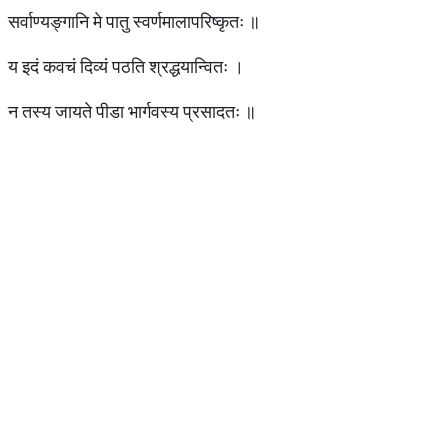
सर्वाण्यङ्गानि मे पातु स्वर्णमालापरिष्कृतः ॥
य इदं कवचं दिव्यं पठति श्रद्धयान्वितः ।
न तस्य जायते पीडा भार्गवस्य प्रसादतः ॥