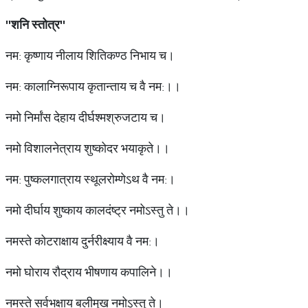
''
शनि
स्तोत्र
''
नम: कृष्णाय नीलाय शितिकण्ठ निभाय च।
नम: कालाग्निरूपाय कृतान्ताय च वै नम:।।
नमो निर्मांस देहाय दीर्घश्मश्रुजटाय च।
नमो विशालनेत्राय शुष्कोदर भयाकृते।।
नम: पुष्कलगात्राय स्थूलरोम्णेऽथ वै नम:।
नमो दीर्घाय शुष्काय कालदंष्ट्र नमोऽस्तु ते।।
नमस्ते कोटराक्षाय दुर्नरीक्ष्याय वै नम:।
नमो घोराय रौद्राय भीषणाय कपालिने।।
नमस्ते सर्वभक्षाय बलीमुख नमोऽस्तु ते।