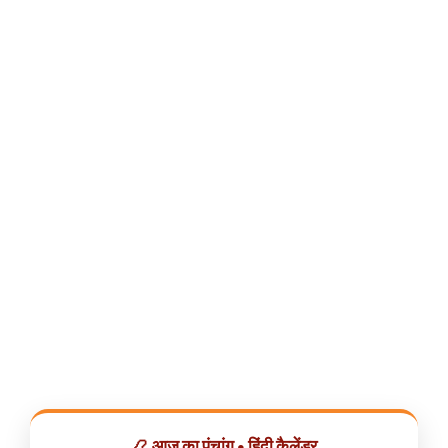
📿 आज का पंचांग • हिंदी कैलेंडर