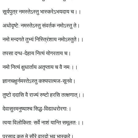
सूर्यपुत्र नमस्तेऽस्तु भास्करेऽभयदाय च।।
अधोदृष्टे: नमस्तेऽस्तु संवर्तक नमोऽस्तु ते।
नमो मन्दगते तुभ्यं निस्त्रिंशाय नमोऽस्तुते।।
तपसा दग्ध-देहाय नित्यं योगरताय च।
नमो नित्यं क्षुधार्ताय अतृप्ताय च वै नम:।।
ज्ञानचक्षुर्नमस्तेऽस्तु कश्यपात्मज-सूनवे।
तुष्टो ददासि वै राज्यं रुष्टो हरसि तत्क्षणात्।।
देवासुरमनुष्याश्च सिद्ध-विद्याधरोरगा:।
त्वया विलोकिता: सर्वे नाशं यान्ति समूलत:।।
प्रसाद कुरु मे सौरे वारदो भव भास्करे।