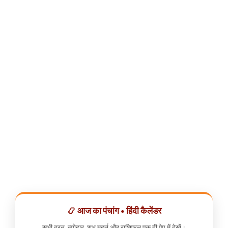
📿 आज का पंचांग • हिंदी कैलेंडर
सभी व्रत, त्योहार, शुभ मुहूर्त और राशिफल एक ही ऐप में देखें।