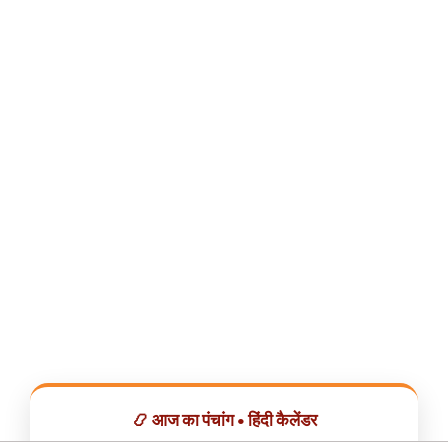
📿 आज का पंचांग • हिंदी कैलेंडर