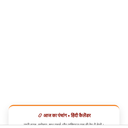
📿 आज का पंचांग • हिंदी कैलेंडर
सभी व्रत, त्योहार, शुभ मुहूर्त और राशिफल एक ही ऐप में देखें।