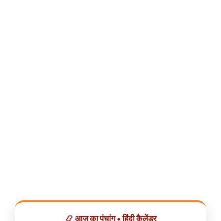
📿 आज का पंचांग • हिंदी कैलेंडर