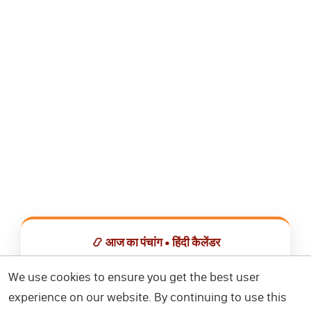
📿 आज का पंचांग • हिंदी कैलेंडर
सभी व्रत, त्योहार, शुभ मुहूर्त और राशिफल एक ही ऐप में देखें।
We use cookies to ensure you get the best user
experience on our website. By continuing to use this
📅 हिंदी कैलेंडर ऐप डाउनलोड करें