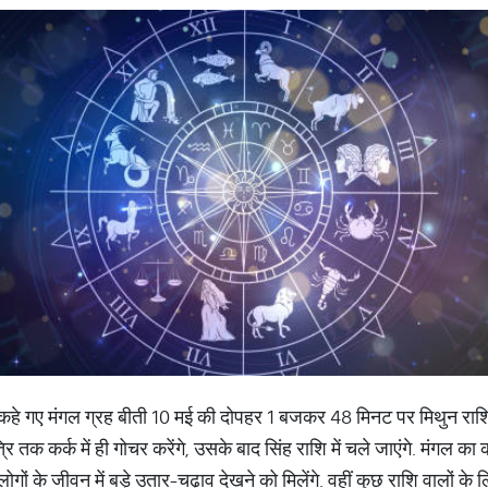
ेनापति कहे गए मंगल ग्रह बीती 10 मई की दोपहर 1 बजकर 48 मिनट पर मिथुन राश
रि तक कर्क में ही गोचर करेंगे, उसके बाद सिंह राशि में चले जाएंगे. मंगल का 
ों के जीवन में बड़े उतार-चढ़ाव देखने को मिलेंगे. वहीं कुछ राशि वालों क