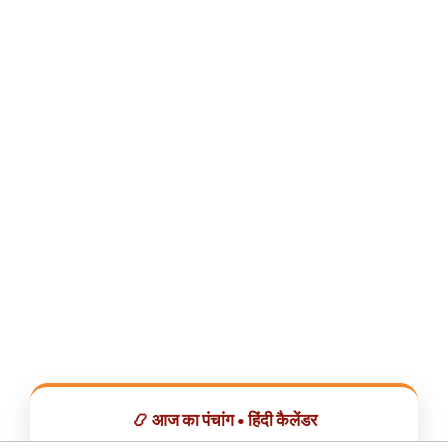
📿 आज का पंचांग • हिंदी कैलेंडर