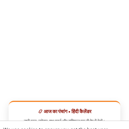
📿 आज का पंचांग • हिंदी कैलेंडर
सभी व्रत, त्योहार, शुभ मुहूर्त और राशिफल एक ही ऐप में देखें।