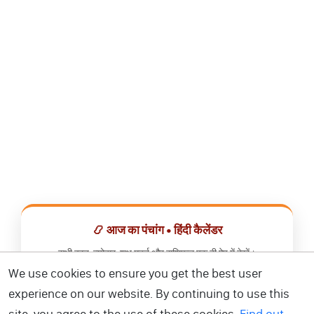
📿 आज का पंचांग • हिंदी कैलेंडर
सभी व्रत, त्योहार, शुभ मुहूर्त और राशिफल एक ही ऐप में देखें।
We use cookies to ensure you get the best user
📅 हिंदी कैलेंडर ऐप डाउनलोड करें
experience on our website. By continuing to use this