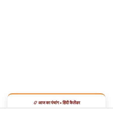
📿 आज का पंचांग • हिंदी कैलेंडर
सभी व्रत, त्योहार, शुभ मुहूर्त और राशिफल एक ही ऐप में देखें।