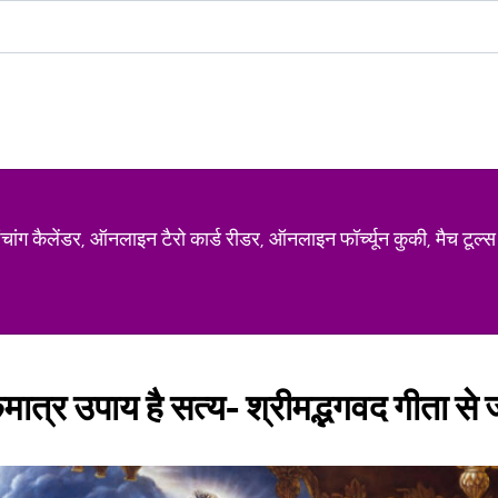
ग कैलेंडर, ऑनलाइन टैरो कार्ड रीडर, ऑनलाइन फॉर्च्यून कुकी, मैच टूल्स
 एकमात्र उपाय है सत्य- श्रीमद्भगवद गीता से