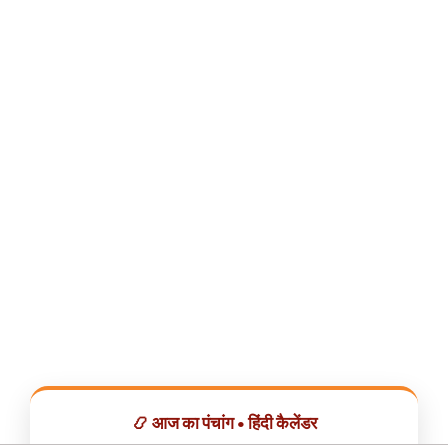
📿 आज का पंचांग • हिंदी कैलेंडर