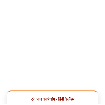
📿 आज का पंचांग • हिंदी कैलेंडर