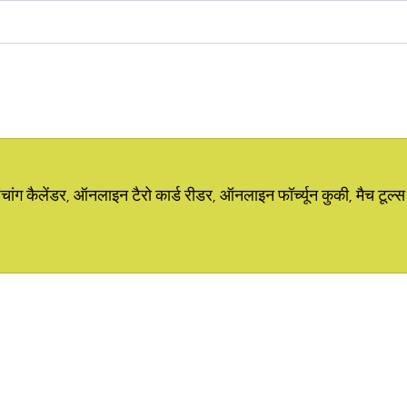
ग कैलेंडर, ऑनलाइन टैरो कार्ड रीडर, ऑनलाइन फॉर्च्यून कुकी, मैच टूल्स