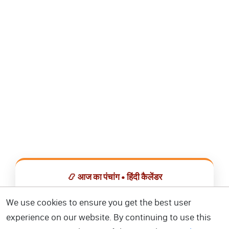
📿 आज का पंचांग • हिंदी कैलेंडर
सभी व्रत, त्योहार, शुभ मुहूर्त और राशिफल एक ही ऐप में देखें।
We use cookies to ensure you get the best user
experience on our website. By continuing to use this
📅 हिंदी कैलेंडर ऐप डाउनलोड करें