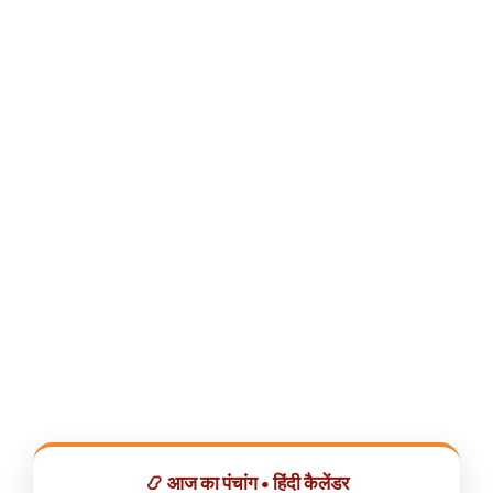
📿 आज का पंचांग • हिंदी कैलेंडर