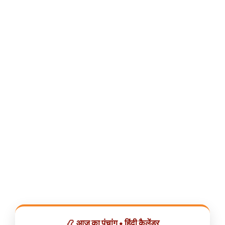
📿 आज का पंचांग • हिंदी कैलेंडर