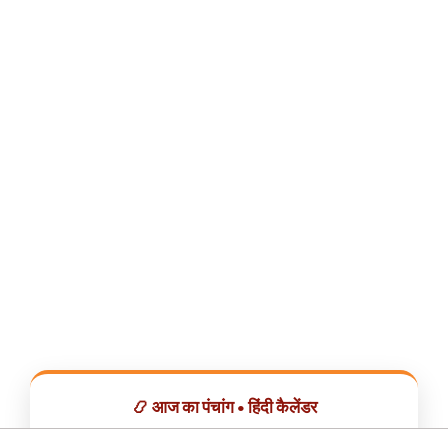
📿 आज का पंचांग • हिंदी कैलेंडर
सभी व्रत, त्योहार, शुभ मुहूर्त और राशिफल एक ही ऐप में देखें।