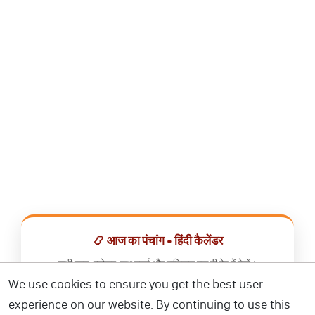
📿 आज का पंचांग • हिंदी कैलेंडर
सभी व्रत, त्योहार, शुभ मुहूर्त और राशिफल एक ही ऐप में देखें।
We use cookies to ensure you get the best user
📅 हिंदी कैलेंडर ऐप डाउनलोड करें
experience on our website. By continuing to use this