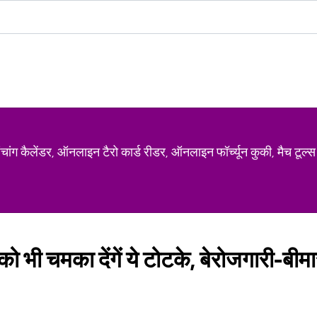
ग कैलेंडर, ऑनलाइन टैरो कार्ड रीडर, ऑनलाइन फॉर्च्यून कुकी, मैच टूल्स
ो भी चमका देंगें ये टोटके, बेरोजगारी-बीमा