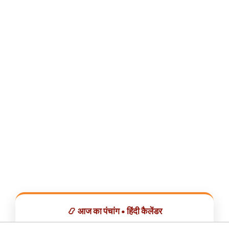
📿 आज का पंचांग • हिंदी कैलेंडर
सभी व्रत, त्योहार, शुभ मुहूर्त और राशिफल एक ही ऐप में देखें।