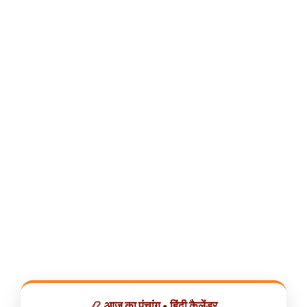
📿 आज का पंचांग • हिंदी कैलेंडर