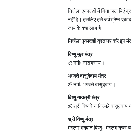
निर्जला एकादशी में बिना जल पिएं व्
नहीं है। इसलिए इसे सर्वश्रेष्ठ एक
जाप के क्या लाभ है।
निर्जला
एकादशी
व्रत
पर
करें
इन
मंत
विष्णु
मूल
मंत्र
ॐ नमोः नारायणाय॥
भगवते
वासुदेवाय
मंत्र
ॐ नमोः भगवते वासुदेवाय॥
विष्णु
गायत्री
मंत्र
ॐ श्री विष्णवे च विद्महे वासुदेवाय 
श्री
विष्णु
मंत्र
मंगलम भगवान विष्णुः, मंगलम गरुणध