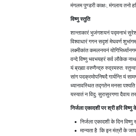
मंगलम पुण्डरी काक्षः, मंगलाय तनो ह
विष्णु
स्तुति
शान्ताकारं भुजंगशयनं पद्मनाभं सुरेश
विश्वाधारं गगन सदृशं मेघवर्ण शुभांगम
लक्ष्मीकांत कमलनयनं योगिभिर्ध्यानगम्
वन्दे विष्णु भवभयहरं सर्व लौकेक ना
यं ब्रह्मा वरुणैन्द्रु रुद्रमरुत: स्तुन्व
सांग पदक्रमोपनिषदै गार्यन्ति यं साम
ध्यानावस्थित तद्गतेन मनसा पश्यति 
यस्यातं न विदु: सुरासुरगणा दैवाय तस
निर्जला
एकादशी
पर
श्री
हरि
विष्णु
क
निर्जला एकादशी के दिन विष्णु
मान्यता है कि इन मंत्रों के जा