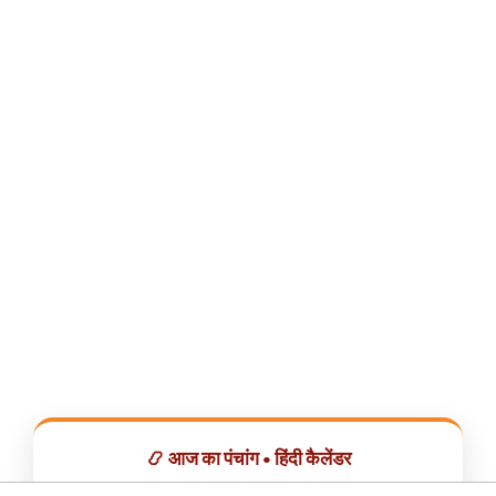
📿 आज का पंचांग • हिंदी कैलेंडर
सभी व्रत, त्योहार, शुभ मुहूर्त और राशिफल एक ही ऐप में देखें।