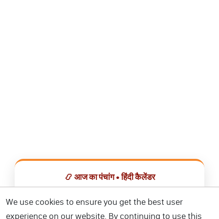
📿 आज का पंचांग • हिंदी कैलेंडर
सभी व्रत, त्योहार, शुभ मुहूर्त और राशिफल एक ही ऐप में देखें।
We use cookies to ensure you get the best user
experience on our website. By continuing to use this
📅 हिंदी कैलेंडर ऐप डाउनलोड करें