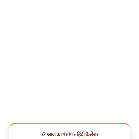
📿 आज का पंचांग • हिंदी कैलेंडर