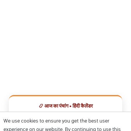
📿 आज का पंचांग • हिंदी कैलेंडर
सभी व्रत, त्योहार, शुभ मुहूर्त और राशिफल एक ही ऐप में देखें।
We use cookies to ensure you get the best user
experience on our website. By continuing to use this
📅 हिंदी कैलेंडर ऐप डाउनलोड करें