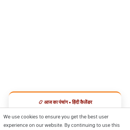
📿 आज का पंचांग • हिंदी कैलेंडर
सभी व्रत, त्योहार, शुभ मुहूर्त और राशिफल एक ही ऐप में देखें।
We use cookies to ensure you get the best user
experience on our website. By continuing to use this
📅 हिंदी कैलेंडर ऐप डाउनलोड करें