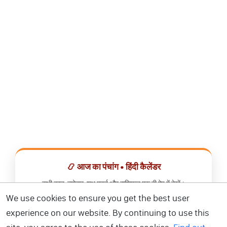
📿 आज का पंचांग • हिंदी कैलेंडर
सभी व्रत, त्योहार, शुभ मुहूर्त और राशिफल एक ही ऐप में देखें।
We use cookies to ensure you get the best user
📅 हिंदी कैलेंडर ऐप डाउनलोड करें
experience on our website. By continuing to use this