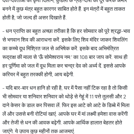
देवी-देवताओं की कृपा दिलाने, कुंडली के ग्रह-दोषों को दूर करके अमीर
बनने में कुछ मंत्र बहुत कारगर साबित होते हैं. इन मंत्रों में बहुत ताकत
होती है, जो जल्‍द ही असर दिखाते हैं.
- धन प्राप्ति का बहुत अच्‍छा तरीका है कि हर सोमवार को पूरे श्रद्धा-भाव
से भगवान शिव की आराधना करें. इसके लिए शिव मंदिर जाकर शिवलिंग
का कच्‍चे दूध मिश्रित जल से अभिषेक करें. इसके बाद अभिमंत्रित
रूद्राक्ष की माला से 'ऊँ सोमेश्वराय नम:' का 108 बार जाप करें. साथ ही
हर पूर्णिमा को जल में दूध मिला कर चन्द्र देव को अर्ध्य दें. इससे आपके
करियर में बहुत तरक्‍की होगी, आय बढ़ेगी.
- यदि बार-बार धन हानि हो रही है, घर में पैसा नहीं टिक रहा है तो किसी
भी सोमवार या शनिवार शनिवार को थोड़े से गेहूं में 11 पत्ते तुलसी और 2
दाने केसर के डाल कर पिसवा लें. फिर इस आटे को आटे के डिब्‍बे में मिला
लें और उससे बनी रोटियां खाएं. आपके घर में मां लक्ष्मी हमेशा वास करेंगी
और तेजी से धन की आवक बढ़ेगी. आपके आर्थिक हालात बेहतर होते
जाएंगे. ये उपाय कुछ महीनों तक आजमाएं.