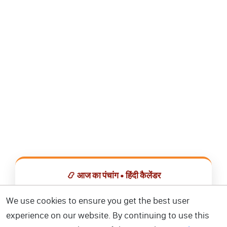
📿 आज का पंचांग • हिंदी कैलेंडर
सभी व्रत, त्योहार, शुभ मुहूर्त और राशिफल एक ही ऐप में देखें।
We use cookies to ensure you get the best user
experience on our website. By continuing to use this
📅 हिंदी कैलेंडर ऐप डाउनलोड करें