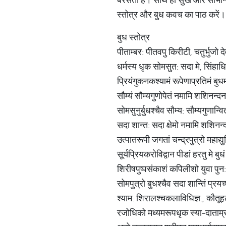
स्तोत्र और बुध कवच का पाठ करें।
बुध स्तोत्र
पीताम्बर: पीतवपु किरीटी, चतुर्भुजो द
धर्मस्य धृक सोमसुत: सदा मे, सिंहाध
प्रियंगुकनकश्यामं रूपेणाप्रतिमं बु
सौम्यं सौम्यगुणोपेतं नमामि शशिनन्
सोमसुनुर्बुधश्चैव सौम्य: सौम्यगुणान्व
सदा शान्त: सदा क्षेमो नमामि शशिन
उत्पातरूपी जगतां चन्द्रपुत्रो महाद्य
सूर्यप्रियकरोविद्वान पीडां हरतु मे बु
शिरीषपुष्पसंकाशं कपिलीशो युवा पुन
सोमपुत्रो बुधश्चैव सदा शान्तिं प्रय
श्याम: शिरालश्चकलाविधिज्ञ:, कौतू
रजोधिको मध्यमरूपधृक स्या-दाताम्र