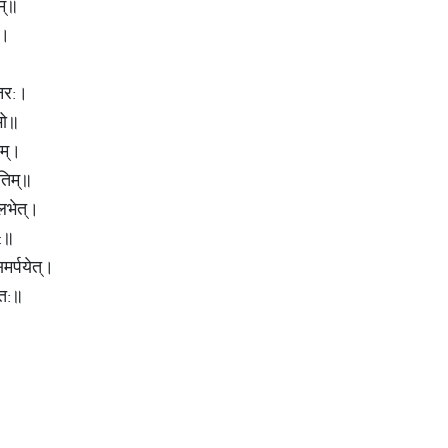
म्॥
म।
्नर:।
रभो॥
नम्।
गतिम्॥
 लभेत्।
य:॥
समर्पयेत्।
दत:॥