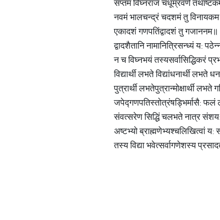
सप्तमं विघ्नराजं चधूम्रवर्णं तथाष्टक
नवमं भालचन्द्रं चदशमं तु विनायक
एकादशं गणपतिंद्वादशं तु गजाननम॥
द्वादशैतानि नामानित्रिसन्ध्यं य: पठेन
न च विघ्नभयं तस्यसर्वासिद्धिकरं प्
विद्यार्थी लभते विद्यांधनार्थी लभते ध
पुत्रार्थी लभतेपुत्रान्मोक्षार्थी लभते 
जपेद्गणपतिस्तोत्रंषड्भिर्मासै: फलं
संवत्सरेण सिद्धिं चलभते नात्र संश
अष्टभ्यो ब्राह्मणेभ्यश्चलिखित्वां य: 
तस्य विद्या भवेत्सर्वागणेशस्य प्रसा