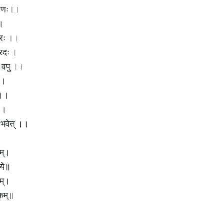
भूषणः।।
 ।
्वरः ।।
्रदः ।
ं वपु ।।
 ।
 ।।
् ।
ी भवेत् ।।
कम्।
धये॥
कम्।
थकम्॥