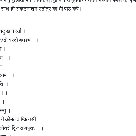
 साथ ही संकटनाशन स्तोत्र का भी पाठ करें।
ेवदु:खापहर्ता ।
िरुढ़ो वरदो बुधश्च ।।
धम ।
दनम ।।
ित: ।
न्दनम ।।
ुति: ।
धं ।।
: ।
च्छतु ।।
हली कोमलवाग्विलासी ।
नेत्रो द्विजराजपुत्र:।।