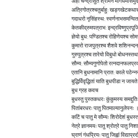
अहो चन्द्रासुत श्रीमन मागधर्मासम
अत्रिगोत्रश्चतुर्बाहु: खड्गखेटकध
गदाधरो नृसिंहस्थ: स्वर्णनाभसमन्वि
केतकीद्रुमपत्राभ: इन्द्रविष्णुप्रप
ज्ञेयो बुध: पण्डितश्च रोहिणेयश्च स
कुमारो राजपुत्रश्च शैशवे शशिनन्द
गुरुपुत्रश्च तारेयो विबुधो बोधनस्त
सौम्य: सौम्यगुणोपेतो रत्नदानफलप्
एतानि बुधनामानि प्रात: काले पठेन्न
बुद्धिर्विवृद्धितां याति बुधपीडा न जाय
बुध ग्रह कवच
बुधस्तु पुस्तकधरः कुंकुमस्य समद्दुति
पितांबरधरः पातु पितमाल्यानुलेपनः
कटिं च पातु मे सौम्यः शिरोदेशं बुधस
नेत्रे ज्ञानमयः पातु श्रोत्रे पातु नि
घ्राणं गंधप्रियः पातु जिह्वां विद्याप्