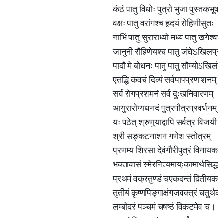
कंठं पातु विधोः पुत्रो भुजा पुस्तक
वक्षः पातु वरांगश्च हृदयं रोहिणीसुतः
नाभिं पातु सुराराध्यो मध्यं पातु खगेश
जानुनी रौहिणेयश्च पातु जंघेSखिलप
पादौ मे बोधनः पातु पातु सौम्योSखिल
एतद्धि कवचं दिव्यं सर्वपापप्रणाशनम्
सर्व रोगप्रशमनं सर्व दुःखनिवारणम्
आयुरारोग्यधनदं पुत्रपौत्रप्रवर्धनम
यः पठेत् श्रुणुयाद्वापि सर्वत्र विजय
श्री सङ्कटनाशन गणेश स्तोत्रम्
प्रणम्य शिरसा देवंगौरीपुत्रं विनाय
भक्तावासं स्मेरनित्यमाय्ःकामार्थसिद्
प्रथमं वक्रतुण्डं चएकदन्तं द्वितीय
तृतीयं कृष्णपिङ्गाक्षंगजवक्त्रं चतुर्
लम्बोदरं पञ्चमं चषष्ठं विकटमेव च।