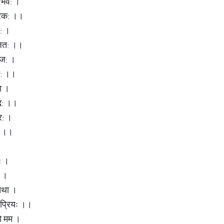
ुदभव: ।
ारक: ।।
त: ।
ूजित: ।।
ोमज: ।
न: ।।
था ।
रद: ।।
र: ।
ते ।।
ः ।
 ।।
्तथा ।
शाप्रियः ।।
रदो मम ।