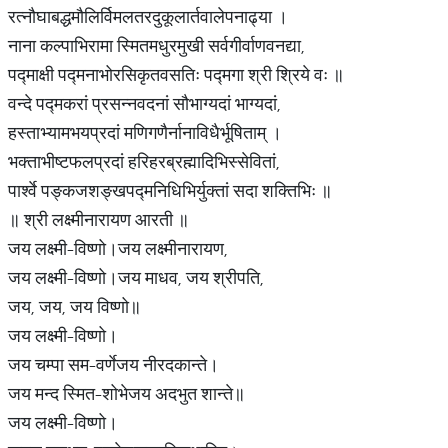
रत्नौघाबद्धमौलिर्विमलतरदुकूलार्तवालेपनाढ्या ।
नाना कल्पाभिरामा स्मितमधुरमुखी सर्वगीर्वाणवनद्या,
पद्माक्षी पद्मनाभोरसिकृतवसतिः पद्मगा श्री श्रिये वः ॥
वन्दे पद्मकरां प्रसन्नवदनां सौभाग्यदां भाग्यदां,
हस्ताभ्यामभयप्रदां मणिगणैर्नानाविधैर्भूषिताम् ।
भक्ताभीष्टफलप्रदां हरिहरब्रह्मादिभिस्सेवितां,
पार्श्वे पङ्कजशङ्खपद्मनिधिभिर्युक्तां सदा शक्तिभिः ॥
॥ श्री लक्ष्मीनारायण आरती ॥
जय लक्ष्मी-विष्णो।जय लक्ष्मीनारायण,
जय लक्ष्मी-विष्णो।जय माधव, जय श्रीपति,
जय, जय, जय विष्णो॥
जय लक्ष्मी-विष्णो।
जय चम्पा सम-वर्णेजय नीरदकान्ते।
जय मन्द स्मित-शोभेजय अदभुत शान्ते॥
जय लक्ष्मी-विष्णो।